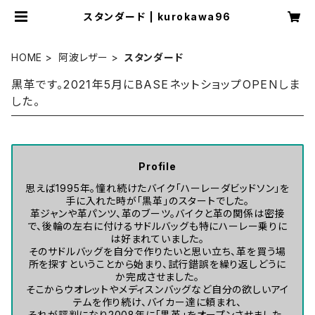
スタンダード | kurokawa96
HOME
阿波レザー
スタンダード
黒革です。2021年5月にBASEネットショップOPENしま
した。
Profile
思えば1995年。憧れ続けたバイク「ハーレーダビッドソン」を
手に入れた時が「黒革」のスタートでした。
革ジャンや革パンツ、革のブーツ。バイクと革の関係は密接
で、後輪の左右に付けるサドルバッグも特にハーレー乗りに
は好まれていました。
そのサドルバッグを自分で作りたいと思い立ち、革を買う場
所を探すということから始まり、試行錯誤を繰り返しどうに
か完成させました。
そこからウオレットやメディスンバッグなど自分の欲しいアイ
テムを作り続け、バイカー達に頼まれ、
それが評判になり2008年に「黒革」をオープンさせました。