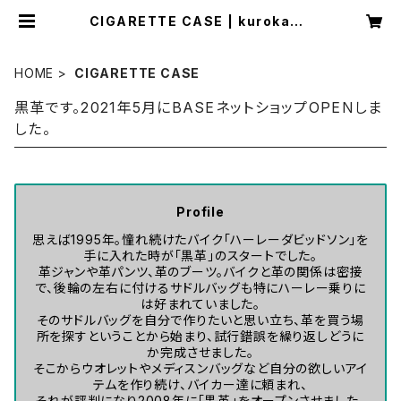
CIGARETTE CASE | kurokawa
96
HOME
CIGARETTE CASE
黒革です。2021年5月にBASEネットショップOPENしま
した。
Profile
思えば1995年。憧れ続けたバイク「ハーレーダビッドソン」を
手に入れた時が「黒革」のスタートでした。
革ジャンや革パンツ、革のブーツ。バイクと革の関係は密接
で、後輪の左右に付けるサドルバッグも特にハーレー乗りに
は好まれていました。
そのサドルバッグを自分で作りたいと思い立ち、革を買う場
所を探すということから始まり、試行錯誤を繰り返しどうに
か完成させました。
そこからウオレットやメディスンバッグなど自分の欲しいアイ
テムを作り続け、バイカー達に頼まれ、
それが評判になり2008年に「黒革」をオープンさせました。