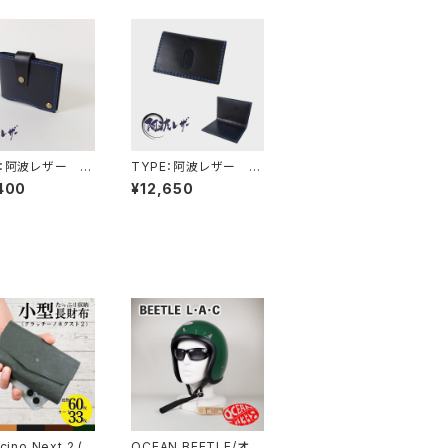
E：阿波レザー C
TYPE：阿波レザー C
C-Ⅳ
400
¥12,650
cino Next 2 (ク
OCEAN BEETLE/オー