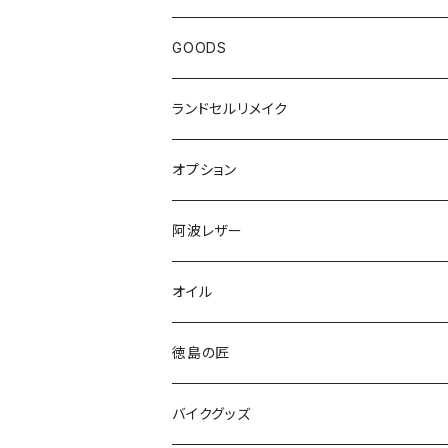
GOODS
ランドセルリメイク
オプション
阿波レザー
スタンダード
オイル
型染め・絞り染め
徳島の匠
爬虫類
藍染め製品
バイクグッズ