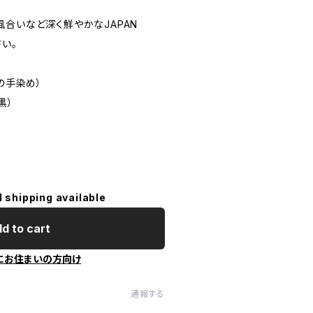
風合いなど深く鮮やかなJAPAN
さい。
の手染め）
黒）
l shipping available
d to cart
にお住まいの方向け
通報する