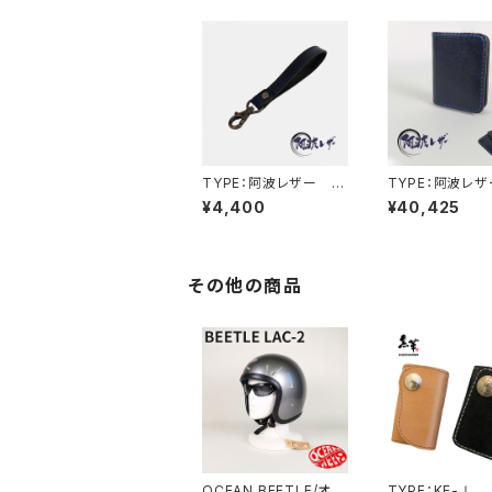
TYPE：阿波レザー S
TYPE：阿波レ
R-Ⅰ
INI-Ⅱ
¥4,400
¥40,425
その他の商品
OCEAN BEETLE/オー
TYPE：KE-Ⅰ