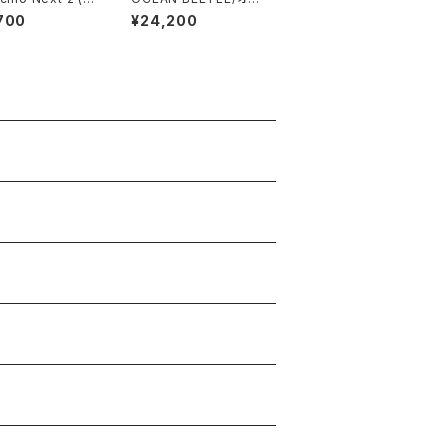
ーノ ネクスト２)
シャンビートル/L.A.C/
700
¥24,200
エルエーシー/グリーン/
ビートル/ヘルメット/ジ
ェットヘルメット/ジェッ
ペル/チョッパーヘルメッ
ト