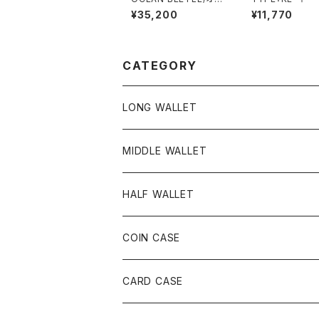
シャンビートル/L.A.C-
¥35,200
¥11,770
2/エルエーシー2/スペ
ースグレイ/Space Gr
ay/ビートル/ヘルメット/
ジェットヘルメット/ジェ
ッペル/チョッパーヘルメ
CATEGORY
ット
LONG WALLET
MIDDLE WALLET
HALF WALLET
COIN CASE
CARD CASE