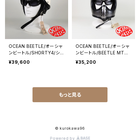
OCEAN BEETLE/オーシャ
OCEAN BEETLE/オーシャ
ンビートル/SHORTY4/ショ
ンビートル/BEETLE MTX/
ーティ4/アイボリー/XXL/
ビートル エムティーエック
¥39,600
¥35,200
ビートル/ヘルメット/ジェッ
ス/スペースグレイ/取り寄
トヘルメット/ジェッペル/HA
せ可能/ジェットヘルメット/
LF HELMET
ジェッペル/フルフェイス
もっと見る
© kurokawa96
Powered by