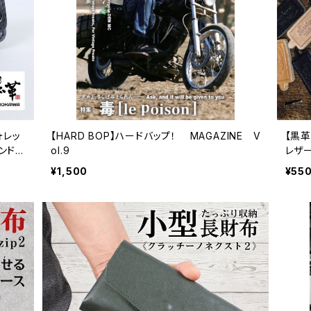
ォレッ
【HARD BOP】ハードバップ！ MAGAZINE V
【黒革
ンドメ
ol.9
レザー
ス ブ
¥1,500
¥55
ン/ブ