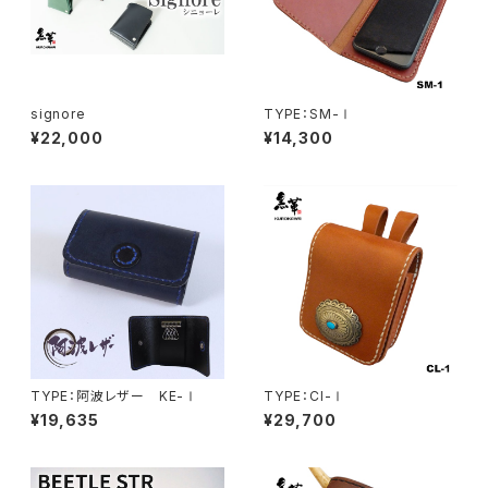
signore
TYPE：SM-Ⅰ
¥22,000
¥14,300
TYPE：阿波レザー KE-Ⅰ
TYPE：CI-Ⅰ
¥19,635
¥29,700