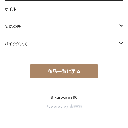
スタンダード
オイル
型染め・絞り染め
徳島の匠
爬虫類
藍染め製品
バイクグッズ
藍マーク
木工製品
ヘルメット
商品一覧に戻る
オーシャンビートル
© kurokawa96
Powered by