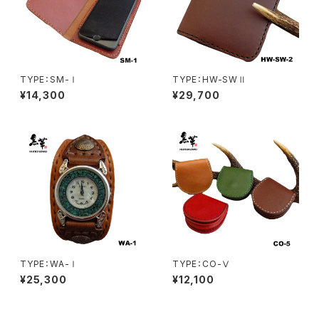
TYPE：SM-Ⅰ
TYPE：HW-SWⅡ
¥14,300
¥29,700
TYPE：WA-Ⅰ
TYPE：CO-Ⅴ
¥25,300
¥12,100