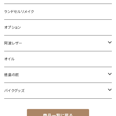
ランドセルリメイク
オプション
阿波レザー
スタンダード
オイル
型染め・絞り染め
徳島の匠
爬虫類
藍染め製品
バイクグッズ
藍マーク
木工製品
ヘルメット
商品一覧に戻る