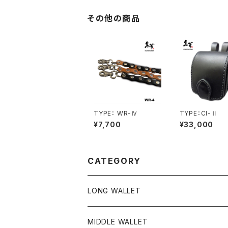
その他の商品
TYPE： WR-Ⅳ
TYPE：CI-Ⅱ
¥7,700
¥33,000
CATEGORY
LONG WALLET
MIDDLE WALLET