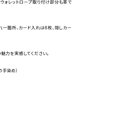
ウォレットロープ取り付け部分も革で
れ一箇所、カード入れは6枚、隠しカー
Eの魅力を実感してください。
の手染め）