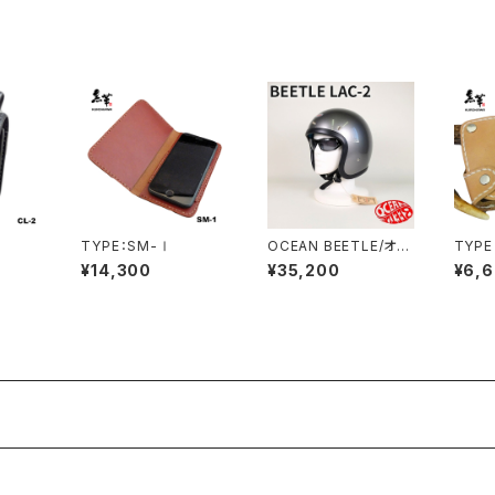
TYPE：SM-Ⅰ
OCEAN BEETLE/オー
TYPE
シャンビートル/L.A.C-
¥14,300
¥35,200
¥6,
2/エルエーシー2/スペ
ースグレイ/Space Gr
ay/ビートル/ヘルメット/
ジェットヘルメット/ジェ
ッペル/チョッパーヘルメ
ット