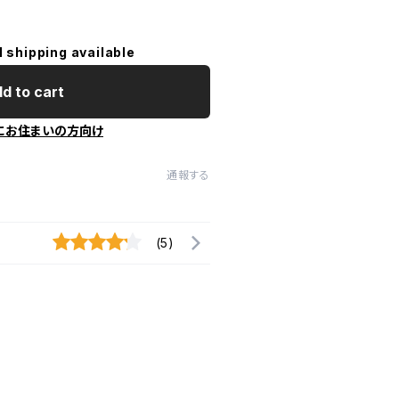
l shipping available
d to cart
にお住まいの方向け
通報する
(5)