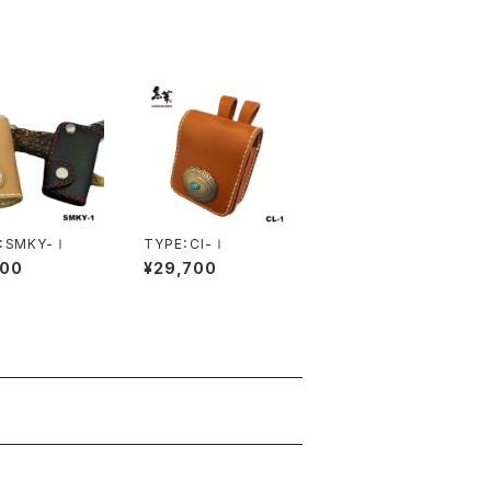
：SMKY-Ⅰ
TYPE：CI-Ⅰ
600
¥29,700