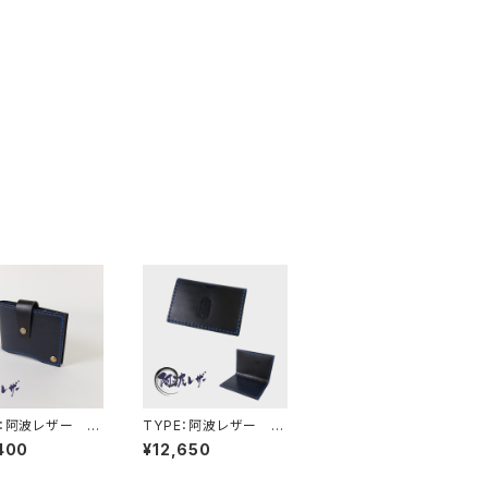
E：阿波レザー C
TYPE：阿波レザー C
C-Ⅳ
400
¥12,650