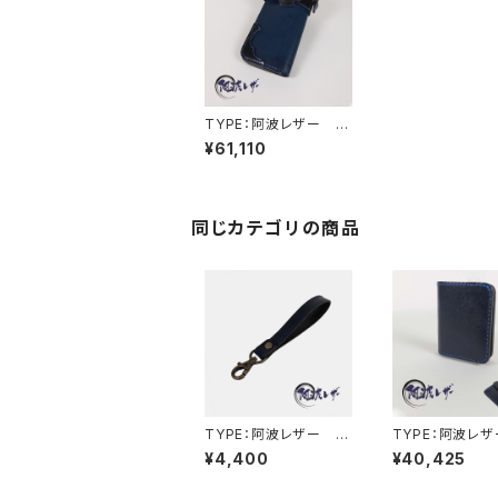
TYPE：阿波レザー S
P-Ⅰ
¥61,110
同じカテゴリの商品
TYPE：阿波レザー S
TYPE：阿波レ
R-Ⅰ
INI-Ⅱ
¥4,400
¥40,425