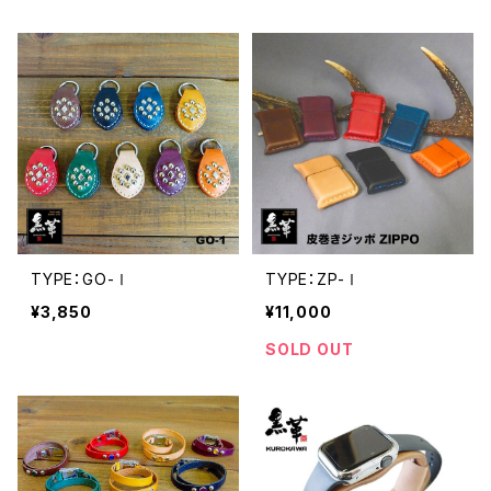
TYPE：GO-Ⅰ
TYPE：ZP-Ⅰ
¥3,850
¥11,000
SOLD OUT