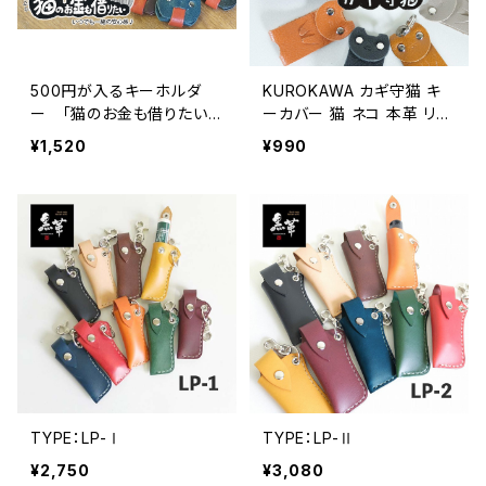
500円が入るキーホルダ
KUROKAWA カギ守猫 キ
ー 「猫のお金も借りたい」
ーカバー 猫 ネコ 本革 リン
猫 ネコ 本革 カラフル 7色
グ付き 鍵カバー カラフル 9
¥1,520
¥990
色
TYPE：LP-Ⅰ
TYPE：LP-Ⅱ
¥2,750
¥3,080