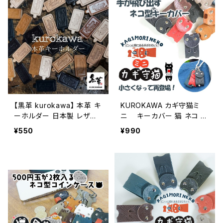
【黒革 kurokawa】 本革 キ
KUROKAWA カギ守猫ミ
ーホルダー 日本製 レザー
ニ キーカバー 猫 ネコ 本
キーリング 革 シンプル メン
革 リング付き 鍵カバー カ
¥550
¥990
ズ レディース ブランド プレ
ラフル 9色
ゼント [生成り/キャメル/ブ
ラウン/ブラック]