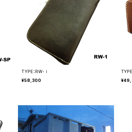
TYPE：RW-Ⅰ
TYP
¥58,300
¥49