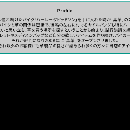
Profile
年。憧れ続けたバイク「ハーレーダビッドソン」を手に入れた時が「黒革」の
。バイクと革の関係は密接で、後輪の左右に付けるサドルバッグも特にハ
たいと思い立ち、革を買う場所を探すということから始まり、試行錯誤を繰
レットやメディスンバッグなど自分の欲しいアイテムを作り続け、バイカ
それが評判になり2008年に「黒革」をオープンさせました。
それ以外のお客様にも革製品の良さが認められ多くの方々に当店のアイ