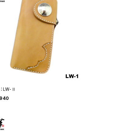
E：LW-Ⅱ
,940