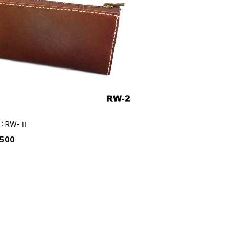
E：RW-Ⅱ
,500