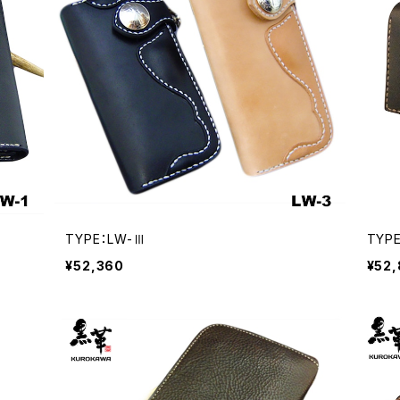
TYPE：LW-Ⅲ
TYP
¥52,360
¥52