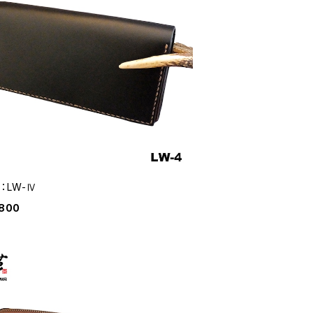
E：LW-Ⅳ
,800