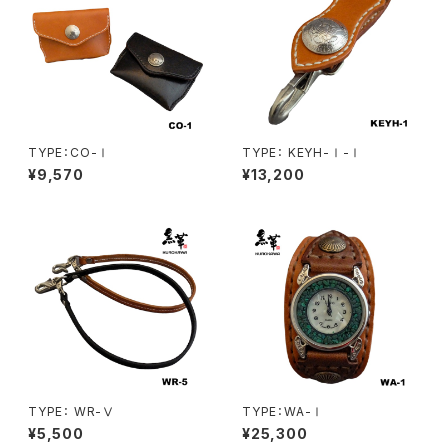
TYPE：CO-Ⅰ
TYPE： KEYH-Ⅰ-Ⅰ
¥9,570
¥13,200
TYPE： WR-Ⅴ
TYPE：WA-Ⅰ
¥5,500
¥25,300