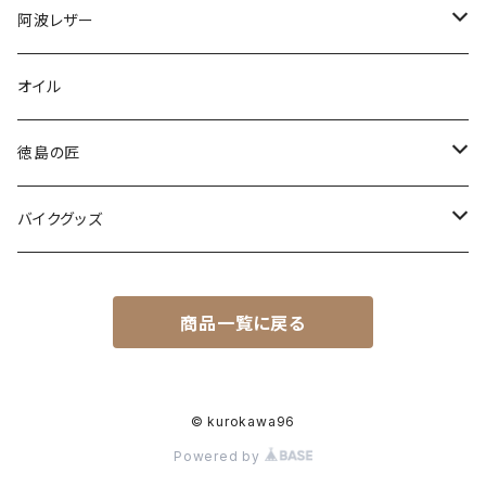
阿波レザー
スタンダード
オイル
型染め・絞り染め
徳島の匠
爬虫類
藍染め製品
バイクグッズ
藍マーク
木工製品
ヘルメット
商品一覧に戻る
オーシャンビートル
© kurokawa96
Powered by