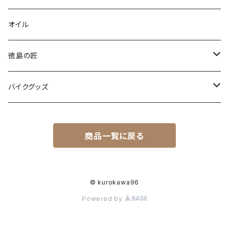
スタンダード
オイル
型染め・絞り染め
徳島の匠
爬虫類
藍染め製品
バイクグッズ
藍マーク
木工製品
ヘルメット
商品一覧に戻る
オーシャンビートル
© kurokawa96
Powered by