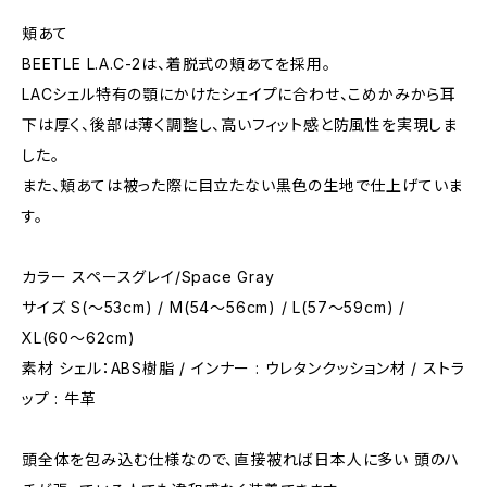
頬あて
BEETLE L.A.C-2は、着脱式の頬あてを採用。
LACシェル特有の顎にかけたシェイプに合わせ、こめかみから耳
下は厚く、後部は薄く調整し、高いフィット感と防風性を実現しま
した。
また、頬あては被った際に目立たない黒色の生地で仕上げていま
す。
カラー スペースグレイ/Space Gray
サイズ S(〜53cm) / M(54〜56cm) / L(57〜59cm) /
XL(60〜62cm)
素材 シェル：ABS樹脂 / インナー : ウレタンクッション材 / ストラ
ップ : 牛革
頭全体を包み込む仕様なので、直接被れば日本人に多い 頭のハ