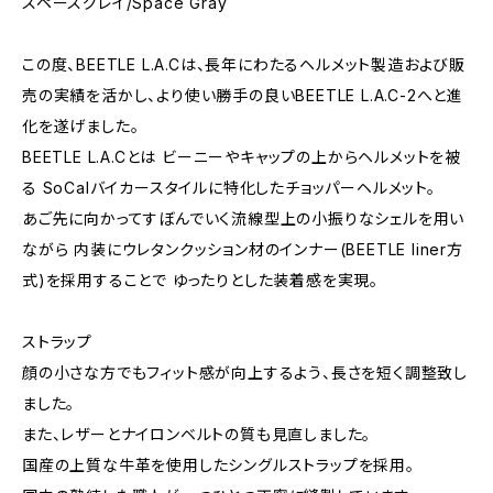
スペースグレイ/Space Gray
この度、BEETLE L.A.Cは、長年にわたるヘルメット製造および販
売の実績を活かし、より使い勝手の良いBEETLE L.A.C-2へと進
化を遂げました。
BEETLE L.A.Cとは ビーニーやキャップの上からヘルメットを被
る SoCalバイカースタイルに特化したチョッパーヘルメット。
あご先に向かってすぼんでいく流線型上の小振りなシェルを用い
ながら 内装にウレタンクッション材のインナー(BEETLE liner方
式)を採用することで ゆったりとした装着感を実現。
ストラップ
顔の小さな方でもフィット感が向上するよう、長さを短く調整致し
ました。
また、レザーとナイロンベルトの質も見直しました。
国産の上質な牛革を使用したシングルストラップを採用。