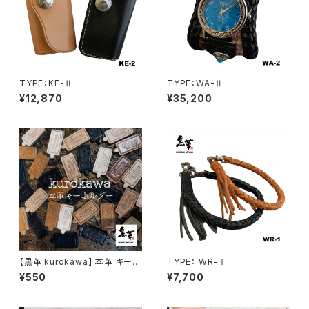
TYPE：KE-Ⅱ
TYPE：WA-Ⅱ
¥12,870
¥35,200
【黒革 kurokawa】 本革 キーホ
TYPE： WR-Ⅰ
ルダー 日本製 レザー キーリン
¥550
¥7,700
グ 革 シンプル メンズ レディー
ス ブランド プレゼント [生成り/
キャメル/ブラウン/ブラック]