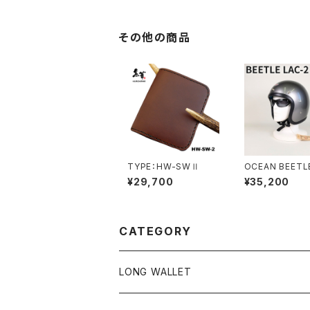
グレイ/ビートル/ヘルメ
シャンパンゴール
ット/ジェットヘルメット/
ルメット/ジェット
ジェッペル/フルフェイス
ット/ジェッペル/
イス
その他の商品
TYPE：HW-SWⅡ
OCEAN BEETL
シャンビートル/L.
¥29,700
¥35,200
2/エルエーシー2
ースグレイ/Spac
ay/ビートル/ヘル
ジェットヘルメット
ッペル/チョッパ
CATEGORY
ット
LONG WALLET