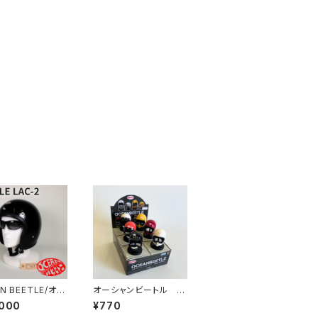
N BEETLE/オー
オーシャンビートル ミ
ートル/L.A.C-
ニチュアヘルメット 1
,000
¥770
ルエーシー2/ブラッ
個