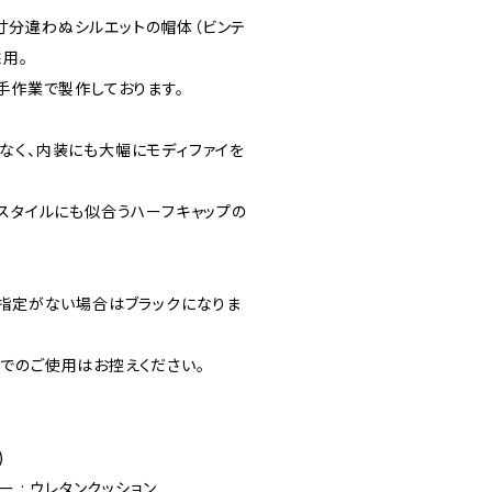
ルと寸分違わぬシルエットの帽体（ビンテ
用。
手作業で製作しております。
なく、内装にも大幅にモディファイを
クスタイルにも似合うハーフキャップの
は指定がない場合はブラックになりま
でのご使用はお控えください。
)
ンナー : ウレタンクッション