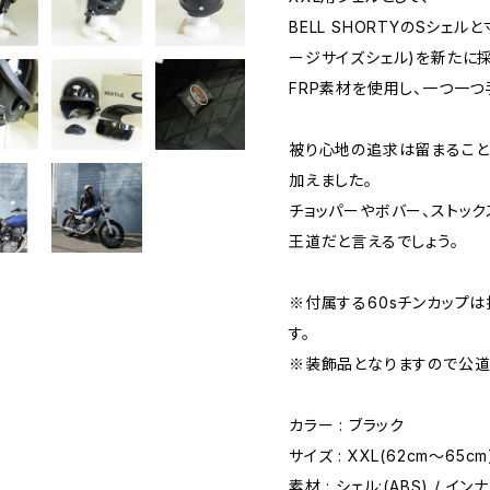
BELL SHORTYのSシェ
ージサイズシェル)を新たに採
FRP素材を使用し、一つ一つ
被り心地の追求は留まること
加えました。
チョッパーやボバー、ストッ
王道だと言えるでしょう。
※付属する60sチンカップ
す。
※装飾品となりますので公道
カラー : ブラック
サイズ : XXL(62cm〜65cm
素材 : シェル:(ABS) / イ