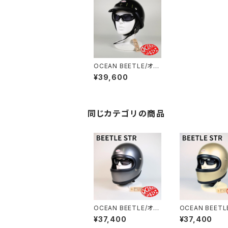
OCEAN BEETLE/オー
シャンビートル/SHOR
¥39,600
TY4/ショーティ4/ブラ
ック/XXL/ビートル/ヘル
メット/ジェットヘルメッ
ト/ジェッペル/HALF H
ELMET
同じカテゴリの商品
OCEAN BEETLE/オー
OCEAN BEETL
シャンビートル/STR/エ
シャンビートル/S
¥37,400
¥37,400
スティアール/スペース
スティアール//ビ