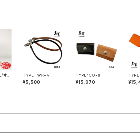
ド/ヘ
ンジ/ビートル/ヘルメッ
ーン/ビートル/ヘルメッ
ク/ビ
ヘルメ
ト/ジェットヘルメット/ジ
ト/ジェットヘルメット/ジ
ジェッ
フルフェ
ェッペル/HALF HELM
ェッペル/チョッパーヘル
ッペル
ET
メット
ット
E/オー
TYPE： WR-Ⅴ
TYPE：CO-Ⅱ
TYPE
A.C-
¥5,500
¥15,070
¥15,
/スペ
e Gr
メット/
/ジェ
ーヘルメ