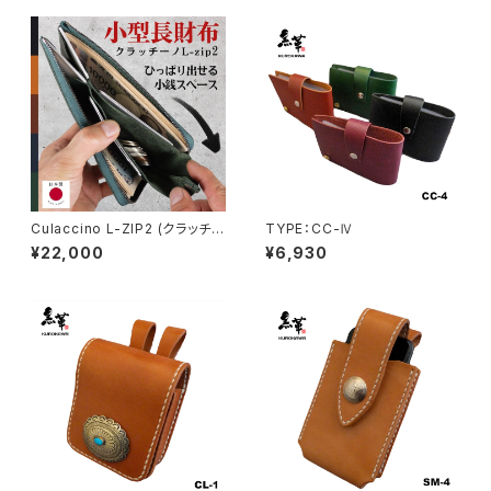
Culaccino L-ZIP2 (クラッチー
TYPE：CC-Ⅳ
ノ L-ZIP2)
¥22,000
¥6,930