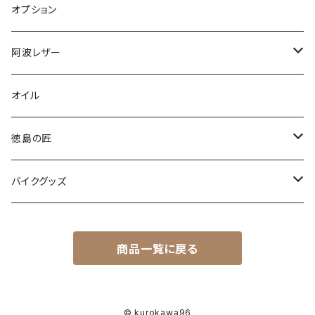
オプション
阿波レザー
スタンダード
オイル
型染め・絞り染め
徳島の匠
爬虫類
藍染め製品
バイクグッズ
藍マーク
木工製品
ヘルメット
商品一覧に戻る
オーシャンビートル
© kurokawa96