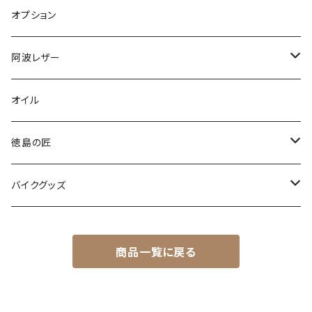
オプション
阿波レザー
スタンダード
オイル
型染め・絞り染め
徳島の匠
爬虫類
藍染め製品
バイクグッズ
藍マーク
木工製品
ヘルメット
商品一覧に戻る
オーシャンビートル